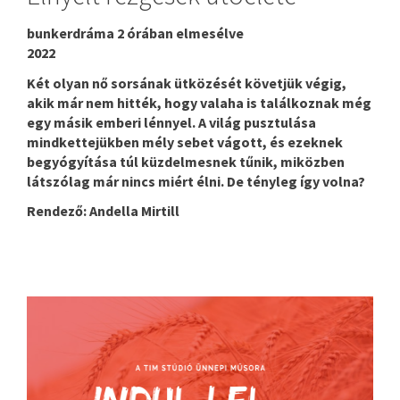
bunkerdráma 2 órában elmesélve
2022
Két olyan nő sorsának ütközését követjük végig,
akik már nem hitték, hogy valaha is találkoznak még
egy másik emberi lénnyel. A világ pusztulása
mindkettejükben mély sebet vágott, és ezeknek
begyógyítása túl küzdelmesnek tűnik, miközben
látszólag már nincs miért élni. De tényleg így volna?
Rendező: Andella Mirtill