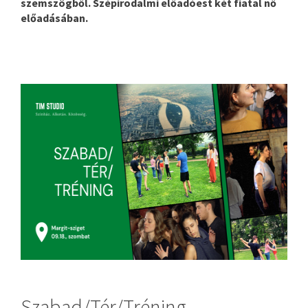
szemszögből. Szépirodalmi előadóest két fiatal nő
előadásában.
Szabad/Tér/Tréning