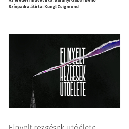
Az eredeti művet írta: Baranyi Gábor Benő
Színpadra átírta: Kungl Zsigmond
Elnyelt rezgések utóélete