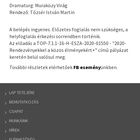
Dramaturg: Muraközy Virág
Rendező: Tőzsér István Martin
A belépés ingyenes. Előzetes foglalás nem szükséges, a
helyfoglalás érkezési sorrendben történik.
Az előadás a TOP-7.1.1-16-H-ESZA-2020-01550 - "2020-
Rendezvényekkel a közös élményekért+” című pályázat
keretén belül valósul meg.
További részletek elérhetőek
FB esemény
ünkben.
LAP TETEJÉRE
BEMUTATKOZÁS
CSAPAT
MUNKÁINK
HÍREK
ELÉRHETŐSÉG