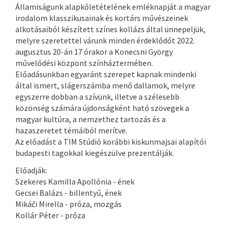
Államiságunk alapkőletételének emléknapját a magyar
irodalom klasszikusainak és kortárs művészeinek
alkotásaiból készített színes kollázs által ünnepeljük,
melyre szeretettel várunk minden érdeklődőt 2022.
augusztus 20-án 17 órakor a Konecsni György
művelődési központ színháztermében.
Előadásunkban egyaránt szerepet kapnak mindenki
által ismert, slágerszámba menő dallamok, melyre
egyszerre dobban a szívünk, illetve a szélesebb
közönség számára újdonságként ható szövegek a
magyar kultúra, a nemzethez tartozás és a
hazaszeretet témáiból merítve.
Az előadást a TIM Stúdió korábbi kiskunmajsai alapítói
budapesti tagokkal kiegészülve prezentálják.
Előadják:
Szekeres Kamilla Apollónia - ének
Gecsei Balázs - billentyű, ének
Mikáči Mirella - próza, mozgás
Kollár Péter - próza