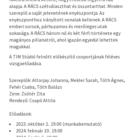
alapja. A RÁCS szétválaszthat és összetarthat. Minden
szereplő a saját jelenetének enyészpontja. Az
enyészponthoz irányított vonalak kellenek. A RÁCS
emberi sorsok, párhuzamos és merőleges utak
sokasága. A RÁCS három nő és két férfi története egy
magányos pillanatról, ahol igazán egyedül lehettek
magukkal.
A TIM Stúdió felnőtt előkészítő csoportjának féléves
vizsgaelőadása.
Szereplők: Altorjay Johanna, Mekler Sarah, Tóth Ágnes,
Fehér Csaba, Tóth Balázs
Zene: Zsótér Zita
Rendező: Csapó Attila
Előadások:
2023. október 2.. 19.00 (munkabemutató)
2024. február 10.. 19.00