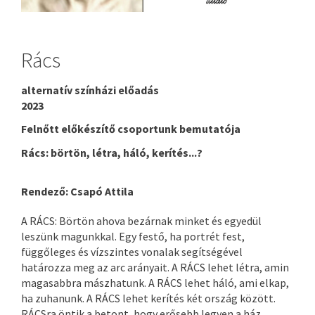
Rács
alternatív színházi előadás
2023
Felnőtt előkészítő csoportunk bemutatója
Rács: börtön, létra, háló, kerítés...?
Rendező: Csapó Attila
A RÁCS: Börtön ahova bezárnak minket és egyedül
leszünk magunkkal. Egy festő, ha portrét fest,
függőleges és vízszintes vonalak segítségével
határozza meg az arc arányait. A RÁCS lehet létra, amin
magasabbra mászhatunk. A RÁCS lehet háló, ami elkap,
ha zuhanunk. A RÁCS lehet kerítés két ország között.
RÁCSra öntik a betont, hogy erősebb legyen a ház