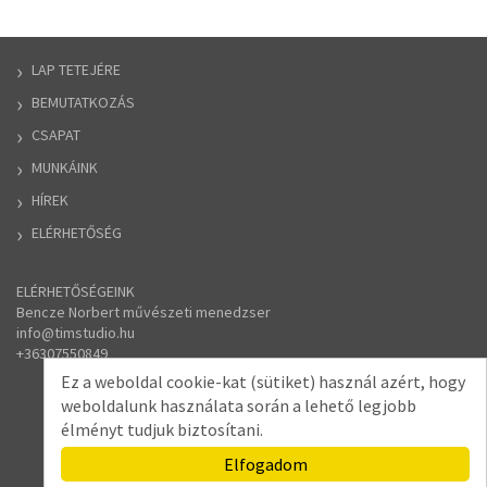
LAP TETEJÉRE
BEMUTATKOZÁS
CSAPAT
MUNKÁINK
HÍREK
ELÉRHETŐSÉG
ELÉRHETŐSÉGEINK
Bencze Norbert művészeti menedzser
​info
@
timstudio.hu
​+36307550849
Ez a weboldal cookie-kat (sütiket) használ azért, hogy
weboldalunk használata során a lehető legjobb
élményt tudjuk biztosítani.
Elfogadom