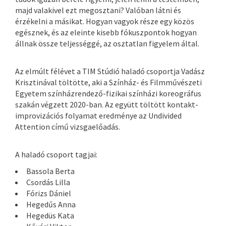
majd valakivel ezt megosztani? Valóban látni és
érzékelni a másikat. Hogyan vagyok része egy közös
egésznek, és az eleinte kisebb fókuszpontok hogyan
állnak össze teljességgé, az osztatlan figyelem által.
Az elmúlt félévet a TIM Stúdió haladó csoportja Vadász
Krisztinával töltötte, aki a Színház- és Filmművészeti
Egyetem színházrendező-fizikai színházi koreográfus
szakán végzett 2020-ban. Az együtt töltött kontakt-
improvizációs folyamat eredménye az Undivided
Attention című vizsgaelőadás.
A haladó csoport tagjai:
Bassola Berta
Csordás Lilla
Fórizs Dániel
Hegedűs Anna
Hegedüs Kata