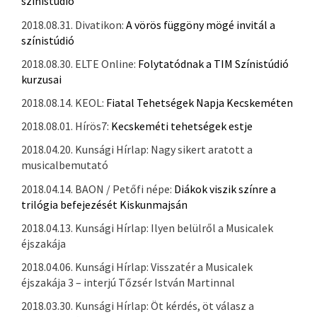
színistúdió
2018.08.31. Divatikon:
A vörös függöny mögé invitál a
színistúdió
2018.08.30. ELTE Online:
Folytatódnak a TIM Színistúdió
kurzusai
2018.08.14. KEOL:
Fiatal Tehetségek Napja Kecskeméten
2018.08.01. Hírös7:
Kecskeméti tehetségek estje
2018.04.20. Kunsági Hírlap: Nagy sikert aratott a
musicalbemutató
2018.04.14. BAON / Petőfi népe:
Diákok viszik színre a
trilógia befejezését Kiskunmajsán
2018.04.13. Kunsági Hírlap: Ilyen belülről a Musicalek
éjszakája
2018.04.06. Kunsági Hírlap: Visszatér a Musicalek
éjszakája 3 – interjú Tőzsér István Martinnal
2018.03.30. Kunsági Hírlap: Öt kérdés, öt válasz a