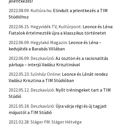
jelentkezés!
2022.08.09. Kultúra.hu:
Elindult a jelentkezés a TIM
Stúdióhoz
2022.06.15. Hegyvidék TV, Kultúrpont:
Leonce és Léna:
Fiatalok értelmezték újra a klasszikus történetet
2022.06.09. Hegylakó Magazin:
Leonce és Léna –
kedvjáték a Barabás Villában
2022.06.09. Deszkavízió:
Az ösztön és a racionalitás
párbaja – interjú Vadász Krisztinával
2022.05.23. Színház Online:
Leonce és Lénát rendez
Vadász Krisztina a TIM Stúdióban
2022.05.12. Deszkavízió:
Nyílt tréningeket tart a TIM
Stúdió
2021.05.18. Deszkavízió:
Újra várja régi és új tagjait
májustól a TIM Stúdió
2021.02.28. Sláger FM: Sláger Hétvége