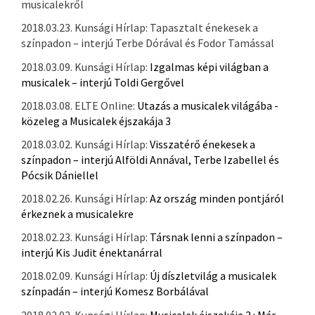
musicalekről
2018.03.23. Kunsági Hírlap: Tapasztalt énekesek a
színpadon – interjú Terbe Dórával és Fodor Tamással
2018.03.09. Kunsági Hírlap:
Izgalmas képi világban a
musicalek – interjú Toldi Gergővel
2018.03.08. ELTE Online:
Utazás a musicalek világába -
közeleg a Musicalek éjszakája 3
2018.03.02. Kunsági Hírlap:
Visszatérő énekesek a
színpadon – interjú Alföldi Annával, Terbe Izabellel és
Pócsik Dániellel
2018.02.26. Kunsági Hírlap:
Az ország minden pontjáról
érkeznek a musicalekre
2018.02.23. Kunsági Hírlap:
Társnak lenni a színpadon –
interjú Kis Judit énektanárral
2018.02.09. Kunsági Hírlap:
Új díszletvilág a musicalek
színpadán – interjú Komesz Borbálával
2018.02.02. Kunsági Hírlap:
Musicalek éjszakája 3.: Már