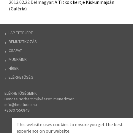
2013.02.22 Délmagyar:
A Titkok kertje Kiskunmajsán
(Galéria)
LAP TETEJÉRE
BEMUTATKOZÁS
CSAPAT
MUNKÁINK
HÍREK
ELÉRHETŐSÉG
ELÉRHETŐSÉGEINK
Bencze Norbert művészeti menedzser
​info
@
timstudio.hu
​+36307550849
This website uses cookies to ensure you get the best
experience on our website.