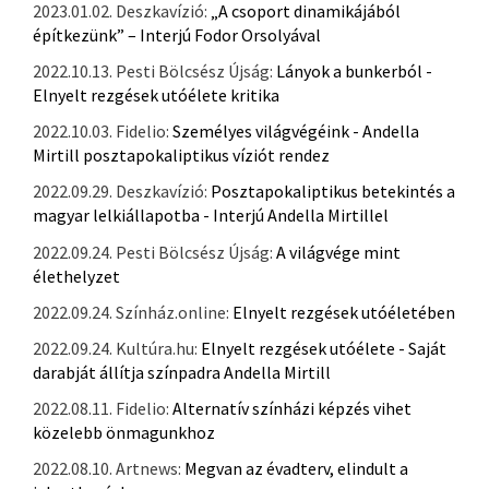
2023.01.02. Deszkavízió:
„A csoport dinamikájából
építkezünk” – Interjú Fodor Orsolyával
2022.10.13. Pesti Bölcsész Újság:
Lányok a bunkerból -
Elnyelt rezgések utóélete kritika
2022.10.03. Fidelio:
Személyes világvégéink - Andella
Mirtill posztapokaliptikus víziót rendez
2022.09.29. Deszkavízió:
Posztapokaliptikus betekintés a
magyar lelkiállapotba - Interjú Andella Mirtillel
2022.09.24. Pesti Bölcsész Újság:
A világvége mint
élethelyzet
2022.09.24. Színház.online:
Elnyelt rezgések utóéletében
2022.09.24. Kultúra.hu:
Elnyelt rezgések utóélete - Saját
darabját állítja színpadra Andella Mirtill
2022.08.11. Fidelio:
Alternatív színházi képzés vihet
közelebb önmagunkhoz
2022.08.10. Artnews:
Megvan az évadterv, elindult a