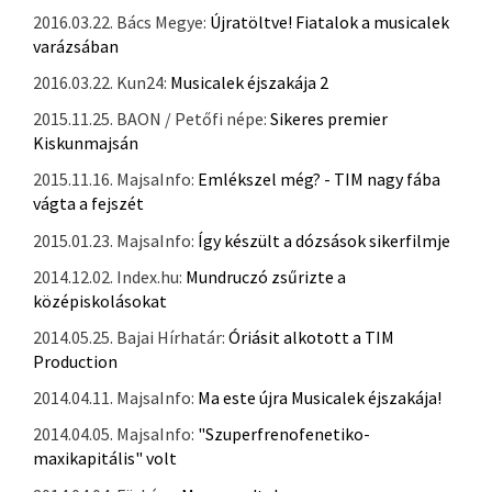
2016.03.22. Bács Megye:
Újratöltve! Fiatalok a musicalek
varázsában
2016.03.22. Kun24:
Musicalek éjszakája 2
2015.11.25. BAON / Petőfi népe:
Sikeres premier
Kiskunmajsán
2015.11.16. MajsaInfo:
Emlékszel még? - TIM nagy fába
vágta a fejszét
2015.01.23. MajsaInfo:
Így készült a dózsások sikerfilmje
2014.12.02. Index.hu:
Mundruczó zsűrizte a
középiskolásokat
2014.05.25. Bajai Hírhatár:
Óriásit alkotott a TIM
Production
2014.04.11. MajsaInfo:
Ma este újra Musicalek éjszakája!
2014.04.05. MajsaInfo:
"Szuperfrenofenetiko-
maxikapitális" volt