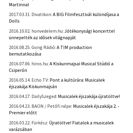
Martinnal
2017.03.31. Divatikon:
A BIG Filmfesztivál különdíjasa a
Dolls
2016.10.02. honvedelem.hu:
Jótékonysági koncerttel
ünnepelték az idősek világnapját
2016.08.25. Gong Rádió:
A TIM production
bemutatkozása
2016.07.06. hiros.hu:
A Kiskunmajsai Musical Stúdió a
Csiperón
2016.05.14. Echo TV:
Pont a kultúrára: Musicalek
éjszakája Kiskunmajsán
2016.04.27. DailySzeged:
Musicalek éjszakája újratöltve!
2016.04.23. BAON / Petőfi népe:
Musicalek éjszakája 2. -
Premier előtt
2016.03.22. Fürkész:
Újratöltve! Fiatalok a musicalek
varázsában