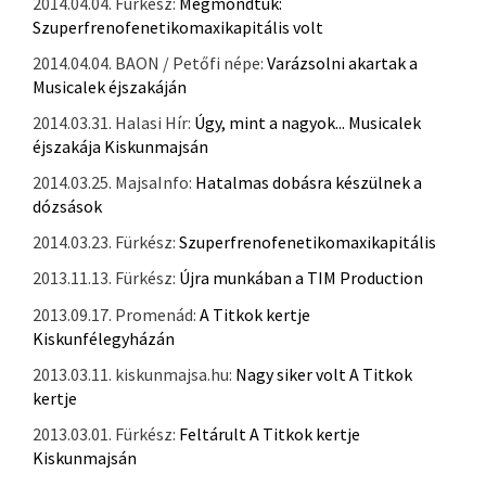
2014.04.04. Fürkész:
Megmondtuk:
Szuperfrenofenetikomaxikapitális volt
2014.04.04. BAON / Petőfi népe:
Varázsolni akartak a
Musicalek éjszakáján
2014.03.31. Halasi Hír:
Úgy, mint a nagyok... Musicalek
éjszakája Kiskunmajsán
2014.03.25. MajsaInfo:
Hatalmas dobásra készülnek a
dózsások
2014.03.23. Fürkész:
Szuperfrenofenetikomaxikapitális
2013.11.13. Fürkész:
Újra munkában a TIM Production
2013.09.17. Promenád:
A Titkok kertje
Kiskunfélegyházán
2013.03.11. kiskunmajsa.hu:
Nagy siker volt A Titkok
kertje
2013.03.01. Fürkész:
Feltárult A Titkok kertje
Kiskunmajsán