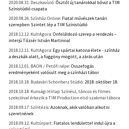
2020.08.31. Deszkavízió:
Ősztől új tanárokkal bővül a TIM
Színistúdió csapata
2020.08.26. Színház Online:
Fiatal művészek tanári
szerepben: Szintet lép a TIM Színistúdió
2018.12.12. KultAgora:
Önfeláldozó szerep a rendezés –
interjú Tőzsér István Martinnal
2018.12.11. KultAgora:
Egy spártai katona élete - színház
a deszkák alatt, a függöny mögött, a zárás után
2018.12.01. BAON / Petőfi népe:
Összefogás
eredményeként valósult meg a színházi tábor
2018.10.18. Budavári Schönherz Stúdió:
2018. október 18.
2018.10.18. Kunsági Hírlap: Színész, táncos és filmes
szekcióval érkezik a TIM Production első szakmai tábora
2018.09.17. Színtézis:
Azoknak, akik valóban alkotni
szeretnének
2018.09.12. Kultúrpart:
Fiatalos lendülettel indul újra a