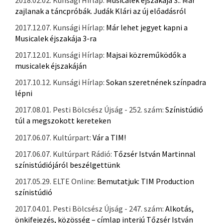
zajlanak a táncpróbák. Judák Klári az új előadásról
2017.12.07. Kunsági Hírlap:
Már lehet jegyet kapni a
Musicalek éjszakája 3-ra
2017.12.01. Kunsági Hírlap:
Majsai közreműködők a
musicalek éjszakáján
2017.10.12. Kunsági Hírlap:
Sokan szeretnének színpadra
lépni
2017.08.01. Pesti Bölcsész Újság - 252. szám:
Színistúdió
túl a megszokott kereteken
2017.06.07. Kultúrpart:
Vár a TIM!
2017.06.07. Kultúrpart Rádió:
Tőzsér István Martinnal
színistúdiójáról beszélgettünk
2017.05.29. ELTE Online:
Bemutatjuk: TIM Production
színistúdió
2017.04.01. Pesti Bölcsész Újság - 247. szám:
Alkotás,
önkifejezés, közösség – címlap interjú Tőzsér István