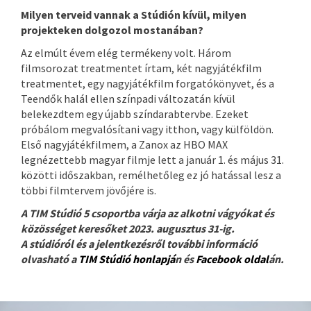
Milyen terveid vannak a Stúdión kívül, milyen
projekteken dolgozol mostanában?
Az elmúlt évem elég termékeny volt. Három
filmsorozat treatmentet írtam, két nagyjátékfilm
treatmentet, egy nagyjátékfilm forgatókönyvet, és a
Teendők halál ellen színpadi változatán kívül
belekezdtem egy újabb színdarabtervbe. Ezeket
próbálom megvalósítani vagy itthon, vagy külföldön.
Első nagyjátékfilmem, a Zanox az HBO MAX
legnézettebb magyar filmje lett a január 1. és május 31.
közötti időszakban, remélhetőleg ez jó hatással lesz a
többi filmtervem jövőjére is.
A TIM Stúdió 5 csoportba várja az alkotni vágyókat és
közösséget keresőket 2023. augusztus 31-ig.
A stúdióról és a jelentkezésről további információ
olvasható a
TIM Stúdió honlapjá
n és
Facebook oldal
án.