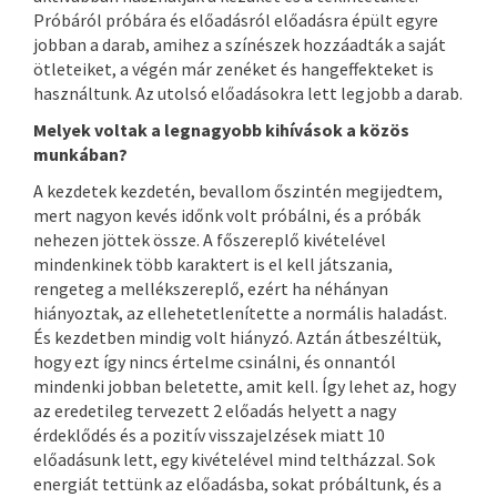
Próbáról próbára és előadásról előadásra épült egyre
jobban a darab, amihez a színészek hozzáadták a saját
ötleteiket, a végén már zenéket és hangeffekteket is
használtunk. Az utolsó előadásokra lett legjobb a darab.
Melyek voltak a legnagyobb kihívások a közös
munkában?
A kezdetek kezdetén, bevallom őszintén megijedtem,
mert nagyon kevés időnk volt próbálni, és a próbák
nehezen jöttek össze. A főszereplő kivételével
mindenkinek több karaktert is el kell játszania,
rengeteg a mellékszereplő, ezért ha néhányan
hiányoztak, az ellehetetlenítette a normális haladást.
És kezdetben mindig volt hiányzó. Aztán átbeszéltük,
hogy ezt így nincs értelme csinálni, és onnantól
mindenki jobban beletette, amit kell. Így lehet az, hogy
az eredetileg tervezett 2 előadás helyett a nagy
érdeklődés és a pozitív visszajelzések miatt 10
előadásunk lett, egy kivételével mind teltházzal. Sok
energiát tettünk az előadásba, sokat próbáltunk, és a