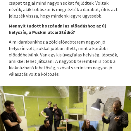
csapat tagjai mind nagyon sokat fejlődtek. Voltak
nézők, akik többször is megnézték a darabot, ők is azt
jelezték vissza, hogy mindenki egyre ügyesebb.
Mennyit tudott hozzáadni az előadáshoz az új
helyszín, a Puskin utcai Stúdió?
A mi darabunkhoz a zöld előadóterem nagyon jó
helyszín volt, sokkal jobban illett, mint a korábbi
előadóhelyünk. Van egy kis üvegfalas helyiség, lépcsők,
amikkel lehet játszani. A nagyobb teremben is több a
kiaknázható lehetőség, szóval szerintem nagyon jó
választás volt a költözés.