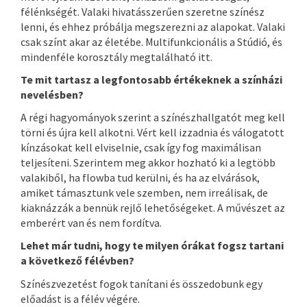
félénkségét. Valaki hivatásszerűen szeretne színész
lenni, és ehhez próbálja megszerezni az alapokat. Valaki
csak színt akar az életébe. Multifunkcionális a Stúdió, és
mindenféle korosztály megtalálható itt.
Te mit tartasz a legfontosabb értékeknek a színházi
nevelésben?
A régi hagyományok szerint a színészhallgatót meg kell
törni és újra kell alkotni. Vért kell izzadnia és válogatott
kínzásokat kell elviselnie, csak így fog maximálisan
teljesíteni. Szerintem meg akkor hozható ki a legtöbb
valakiből, ha flowba tud kerülni, és ha az elvárások,
amiket támasztunk vele szemben, nem irreálisak, de
kiaknázzák a bennük rejlő lehetőségeket. A művészet az
emberért van és nem fordítva.
Lehet már tudni, hogy te milyen órákat fogsz tartani
a következő félévben?
Színészvezetést fogok tanítani és összedobunk egy
előadást is a félév végére.