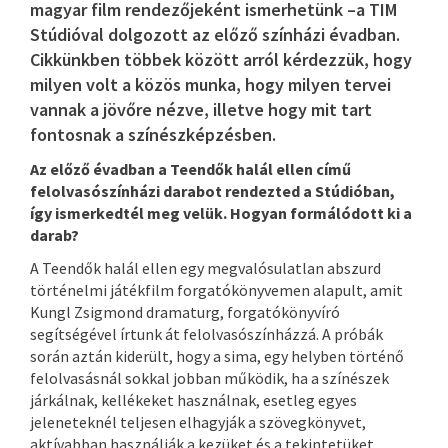
magyar film rendezőjeként ismerhetünk –a TIM
Stúdióval dolgozott az előző színházi évadban.
Cikkünkben többek között arról kérdezzük, hogy
milyen volt a közös munka, hogy milyen tervei
vannak a jövőre nézve, illetve hogy mit tart
fontosnak a színészképzésben.
Az előző évadban a Teendők halál ellen című
felolvasószínházi darabot rendezted a Stúdióban,
így ismerkedtél meg velük. Hogyan formálódott ki a
darab?
A Teendők halál ellen egy megvalósulatlan abszurd
történelmi játékfilm forgatókönyvemen alapult, amit
Kungl Zsigmond dramaturg, forgatókönyvíró
segítségével írtunk át felolvasószínházzá. A próbák
során aztán kiderült, hogy a sima, egy helyben történő
felolvasásnál sokkal jobban működik, ha a színészek
járkálnak, kellékeket használnak, esetleg egyes
jeleneteknél teljesen elhagyják a szövegkönyvet,
aktívabban használják a kezüket és a tekintetüket.