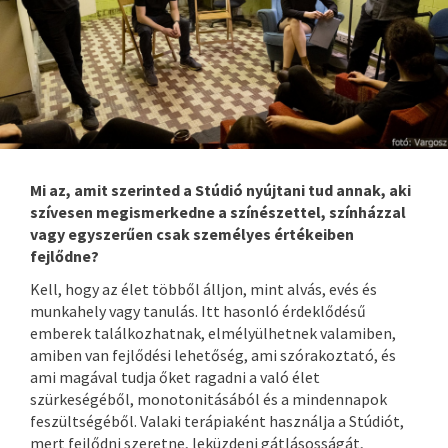
Mi az, amit szerinted a Stúdió nyújtani tud annak, aki
szívesen megismerkedne a színészettel, színházzal
vagy egyszerűen csak személyes értékeiben
fejlődne?
Kell, hogy az élet többől álljon, mint alvás, evés és
munkahely vagy tanulás. Itt hasonló érdeklődésű
emberek találkozhatnak, elmélyülhetnek valamiben,
amiben van fejlődési lehetőség, ami szórakoztató, és
ami magával tudja őket ragadni a való élet
szürkeségéből, monotonitásából és a mindennapok
feszültségéből. Valaki terápiaként használja a Stúdiót,
mert fejlődni szeretne, leküzdeni gátlásosságát,