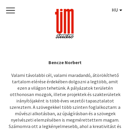
HU
Bencze Norbert
Valami távolabbi cél, valami maradandó, átörökíthető
tartalom elérése érdekében dolgozni a legtöbb, amit
ezen a világon tehetünk. A pályázatok területén
otthonosan mozgok, illetve projektek és szakterületek
irányítójaként is több éves vezetői tapasztalatot
szereztem. A szövegekkel több szinten foglalkoztam: a
művészi alkotásban, az újságírásban és a szövegek
nyelvészeti elemzésében is megmérettettem magam.
Számomra ott a legkényelmesebb, ahol a kreativitást és