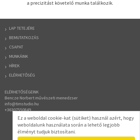
a precizitást követelő munka találkozik.
LAP TETEJÉRE
BEMUTATKOZÁS
CSAPAT
MUNKÁINK
HÍREK
ELÉRHETŐSÉG
ELÉRHETŐSÉGEINK
Bencze Norbert művészeti menedzser
​info
@
timstudio.hu
​+36307550849
Ez a weboldal cookie-kat (sütiket) használ azért, hogy
weboldalunk használata során a lehető legjobb
élményt tudjuk biztosítani.